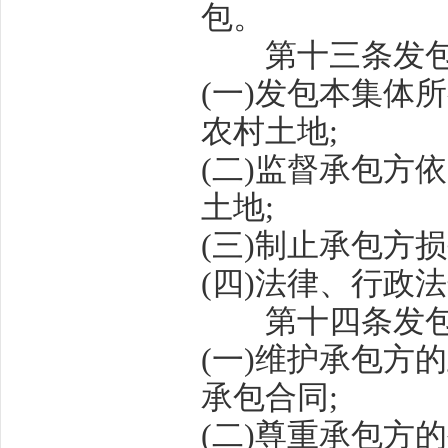
包。
第十三条
发
(
一
)
发包本集体所
农村土地
;
(
二
)
监督承包方依
土地
;
(
三
)
制止承包方损
(
四
)
法律、行政法
第十四条
发
(
一
)
维护承包方的
承包合同
;
(
二
)
尊重承包方的