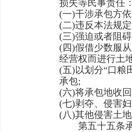
损失等民事责任
(
一
)
干涉承包方依
(
二
)
违反本法规定
(
三
)
强迫或者阻碍
(
四
)
假借少数服从
经营权而进行土
(
五
)
以划分
“
口粮
承包
;
(
六
)
将承包地收回
(
七
)
剥夺、侵害妇
(
八
)
其他侵害土地
第五十五条