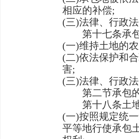
相应的补偿
;
(
三
)
法律、行政法
第十七条
承
(
一
)
维持土地的农
(
二
)
依法保护和合
害
;
(
三
)
法律、行政法
第二节
承包
第十八条
土
(
一
)
按照规定统一
平等地行使承包