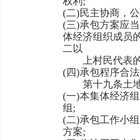
权利
;
(
二
)
民主协商，公
(
三
)
承包方案应当
体经济组织成员
二以
上村民代表的
(
四
)
承包程序合法
第十九条
土
(
一
)
本集体经济组
组
;
(
二
)
承包工作小组
方案
;