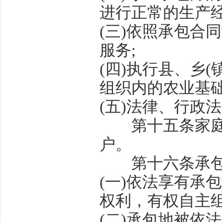
进行正常的生产
(
三
)
依照承包合同
服务
;
(
四
)
执行县、乡
(
组织内的农业基
(
五
)
法律、行政法
第十五条
家
户。
第十六条
承
(
一
)
依法享有承包
权利，有权自主
(
二
)
承包地被依法