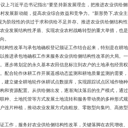
会议上习近平总书记指出“要坚持新发展理念，把推进农业供给
村发展新动能，提高农业综合效益和竞争力。”新形势下,农业
现为阶段性的供过于求和供给不足并存。推进农业供给侧结构性
农业发展结构性矛盾、实现农业农村战略转型的重大举措，也是
向。
结构性改革与承包地确权登记颁证工作结合起来，特别是在耕地
以推进承包地确权工作来服务农业供给侧结构性改革的大局。一
。逐步将划定的永久基本农田信息标注到农户的土地承包经营权
。配合轮作休耕工作开展遥感动态监测和耕地质量监测的需要，
，建立健全耕地轮作休耕试点数据库，实现跟踪试点区域作物种
构和资源配置。从供给侧出发，逐渐淘汰落后的生产模式，通过
联种、土地托管等方式发展土地流转和服务带动类的多种形式规
户连片种植，推动农业发展方式由粗放、零散型向集约、高效型
证工作，服务好农业供给侧结构性改革，关键落脚在农民增收、